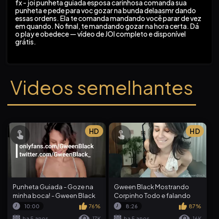
fx - joi punheta guiada esposa carinhosa comanda sua
punheta e pede para voc gozar na bunda delaasmr dando
essas ordens. Ela te comanda mandando você parar de vez
em quando. No final, te mandando gozar na hora certa. Dá
o play e obedece — vídeo de JOI completo e disponível
grátis.
Videos semelhantes
HD
HD
Punheta Guiada - Goze na
Gween Black Mostrando
minha boca! - Gween Black
Corpinho Todo e falando
Safadeza
10:00
76%
8:26
87%
ha 5 anos
17K
ha 5 anos
16K