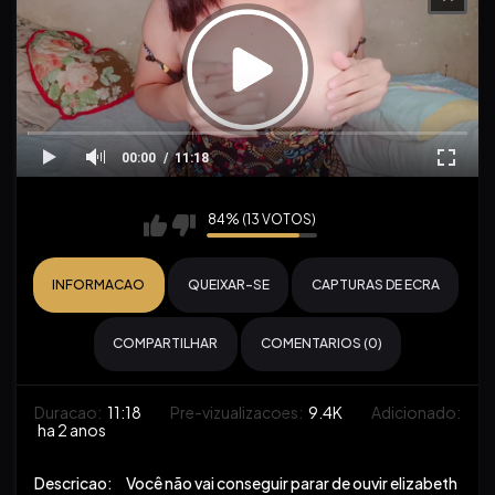
00:00
11:18
84% (13 VOTOS)
INFORMACAO
QUEIXAR-SE
CAPTURAS DE ECRA
COMPARTILHAR
COMENTARIOS (0)
Duracao:
11:18
Pre-vizualizacoes:
9.4K
Adicionado:
ha 2 anos
Descricao:
Você não vai conseguir parar de ouvir elizabeth